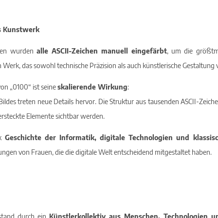
es Kunstwerk
itten wurden
alle ASCII-Zeichen manuell eingefärbt
, um die größtm
n Werk, das sowohl technische Präzision als auch künstlerische Gestaltung v
on „0100“ ist seine
skalierende Wirkung
:
ildes treten neue Details hervor. Die Struktur aus tausenden ASCII-Zeic
versteckte Elemente sichtbar werden.
rk
Geschichte der Informatik, digitale Technologien und klassis
tungen von Frauen, die die digitale Welt entscheidend mitgestaltet haben.
stand durch ein
Künstlerkollektiv aus Menschen, Technologien u