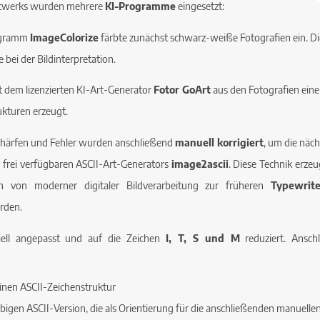
nstwerks wurden mehrere
KI-Programme
eingesetzt:
rogramm
ImageColorize
färbte zunächst schwarz-weiße Fotografien ein. D
 bei der Bildinterpretation.
 dem lizenzierten KI-Art-Generator
Fotor GoArt
aus den Fotografien eine
ukturen erzeugt.
chärfen und Fehler wurden anschließend
manuell korrigiert
, um die näch
s frei verfügbaren ASCII-Art-Generators
image2ascii
. Diese Technik erzeu
n von moderner digitaler Bildverarbeitung zur früheren
Typewrit
rden.
ell angepasst und auf die Zeichen
I, T, S und M
reduziert. Ansc
einen ASCII-Zeichenstruktur
arbigen ASCII-Version, die als Orientierung für die anschließenden manuellen