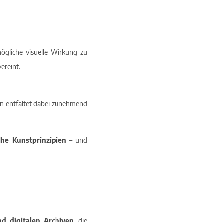
ögliche visuelle Wirkung zu
ereint.
hen entfaltet dabei zunehmend
che Kunstprinzipien
– und
nd digitalen Archiven
, die