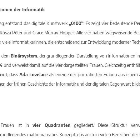
Lizenzvereinbarung
innen der Informatik
SEAMLESS Preise
ag entstand das digitale Kunstwerk
„0100“
. Es zeigt vier bedeutende Pe
Exitstrategien
Rósza Péter und Grace Murray Hopper. Alle vier haben wegweisende Beitr
ür viele Informatikerinnen, die entscheidend zur Entwicklung moderner Te
s dem
Binärsystem
, der grundlegenden Darstellung von Informationen in 
4
und verweist damit auf die vier dargestellten Frauen. Gleichzeitig enthäl
eigt, dass
Ada Lovelace
als einzige der porträtierten Frauen aus eine
en der frühen Geschichte der Informatik und der digitalen Gegenwart bilde
r Frauen ist in
vier Quadranten
gegliedert. Diese Struktur ve
grundlegendes mathematisches Konzept, das auch in vielen Bereichen der I