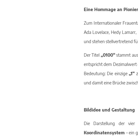
Präsenz-Termine
Eine Hommage an Pionier
FAQ
Zum Internationaler Frauent
Ada Lovelace, Hedy Lamarr, 
und stehen stellvertretend f
Der Titel
„0100“
stammt au
entspricht dem Dezimalwert
Bedeutung: Die einzige
„1“
z
und damit eine Brücke zwisch
Bildidee und Gestaltung
Die Darstellung der vie
Koordinatensystem
– ein 