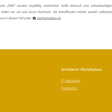
erk „0100“ wurden sorgfältig recherchiert. Sollte dennoch eine unbeabsichtig
n, bitten wir um eine kurze Nachricht. Die betreffenden Inhalte werden selbstv
uns in diesem Fall unter:
sla@scholderer.de
Scholderer Marketplace
IT-Beratung
Trainings+