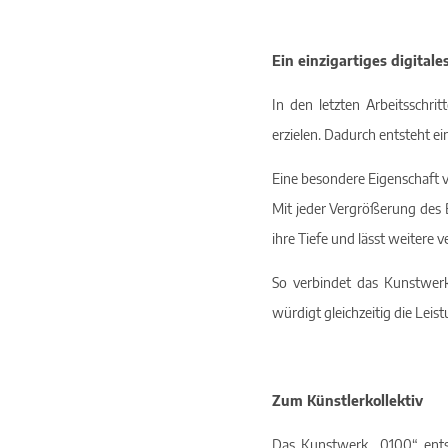
Ein einzigartiges digital
In den letzten Arbeitsschr
erzielen. Dadurch entsteht ei
Eine besondere Eigenschaft v
Mit jeder Vergrößerung des B
ihre Tiefe und lässt weitere 
So verbindet das Kunstwe
würdigt gleichzeitig die Leis
Zum Künstlerkollektiv
Das Kunstwerk „0100“ ent