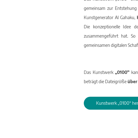
gemeinsam zur Entstehung 
Kunstgenerator AI Gahaku,
Die konzeptionelle Idee
zusammengeführt hat. So v
gemeinsamen digitalen Schaf
Das Kunstwerk
„0100“
kann
beträgt die Dateigröße
über
Kunstwerk „0100“ her