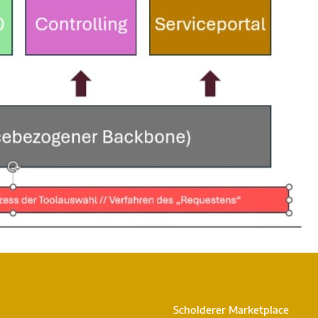
Lizenzvereinbarung
SEAMLESS Preise
Exitstrategien
Scholderer Marketplace