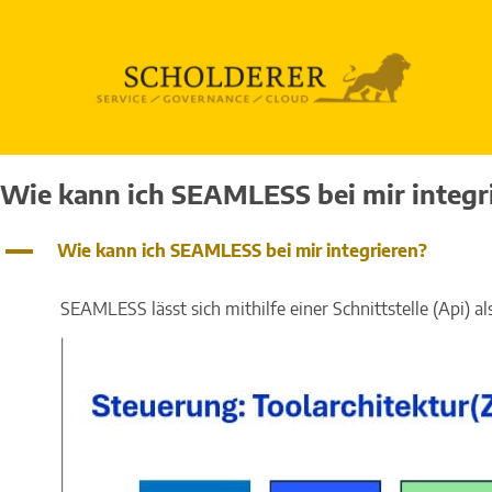
SEAMLESS
Unternehmen
Anwend
Media
Wie kann ich SEAMLESS bei mir integr
Wem SEAMLESS nützt
Über uns
Dos and 
Presse
A
Wie kann ich SEAMLESS bei mir integrieren?
Entscheider-Fragen
Referenzen
SEAMLES
Videos
Ordnung für Ihr Service-Orchester
Management
SEAMLES
Humor
SEAMLESS lässt sich mithilfe einer Schnittstelle (Api)
SEAMLESS Benchmark
Ansprechpartner
SEAMLES
SLA-App
SEAMLESS Standards
Aktuelles
Offener B
eLEARN-Termine
ITSM Art