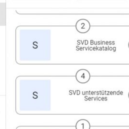
Lizenzvereinbarung
SEAMLESS Preise
Exitstrategien