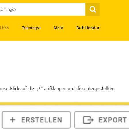
LESS
Trainings+
Mehr
Fachliteratur
Service Designer
Standards
Strukturkonzepte
ITSL
Customizing
SOUSIS
Rollen und Rechte
CECAR
inem Klick auf das „+“ aufklappen und die untergestellten
Tipps & Tricks
INQUS
Servicekatalog-beispiel
SLA-Wiki