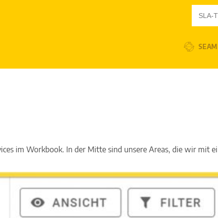
SEAM
er
Architekten
Partnerprogramme
Don’ts
Service Backbone
Microsoft
S Support
Cloud-Spezifikation
Redhat
S FAQ
Einführungsempfehlung
vices im Workbook. In der Mitte sind unsere Areas, die wir mit e
S API
Auftragsdatenverarbeitung
rief
TOM
Fair-Use-Policy